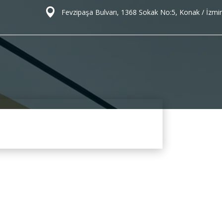
Fevzipaşa Bulvarı, 1368 Sokak No:5, Konak / İzmir