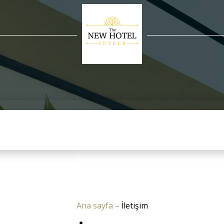
Ana sayfa
–
İletişim